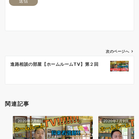
投
次のページへ
稿
進路相談の部屋【ホームルームTV】第２回
ナ
ビ
ゲ
ー
シ
関連記事
ョ
ン
2020年7月6日
2020年7月9日